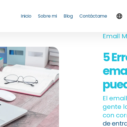
Inicio
Sobre mi
Blog
Contáctame
Email M
5 Er
emai
pued
El emai
gente l
con cor
de entr