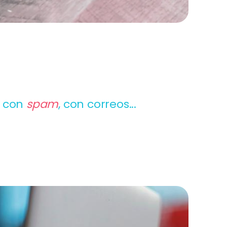
o con
spam
,
con correos...