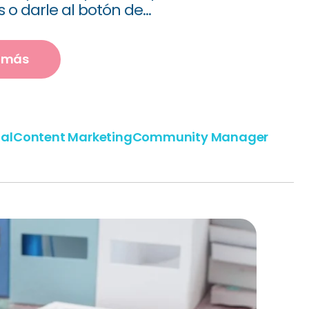
 o darle al botón de...
r más
tal
Content Marketing
Community Manager