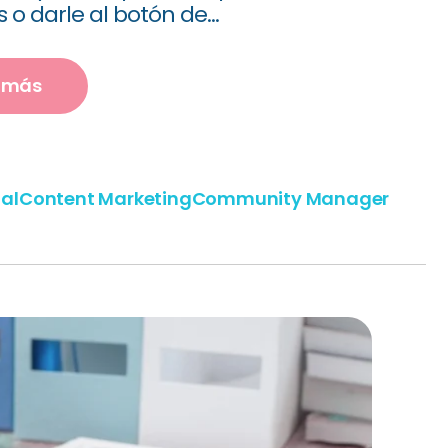
 o darle al botón de...
r más
tal
Content Marketing
Community Manager