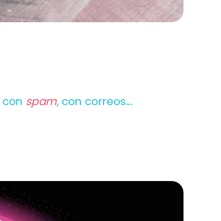
o con
spam
,
con correos...