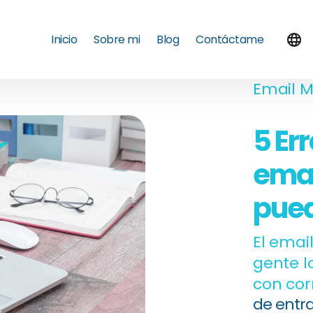
Inicio
Sobre mi
Blog
Contáctame
Email M
5 Er
emai
pued
El emai
gente l
con cor
de entr