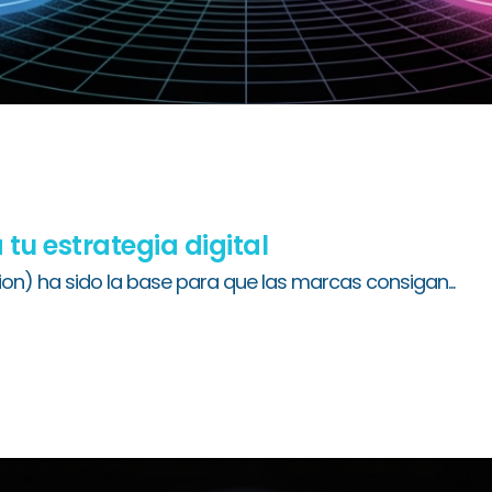
u estrategia digital
ion) ha sido la base para que las marcas consigan...