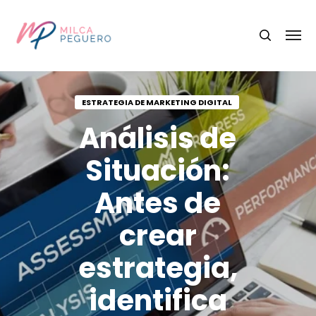
ESTRATEGIA DE MARKETING DIGITAL
Análisis de
Situación:
Antes de
crear
estrategia,
identifica