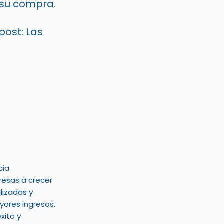
e su compra.
post:
Las
cia
resas a crecer
lizadas y
ores ingresos.
xito y