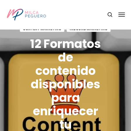
CONTENT MARKETING
INBOUND MARKETING
12 Formatos
de
contenido
disponibles
para
enriquecer
tu