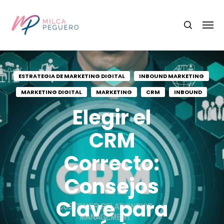
ESTRATEGIA DE MARKETING DIGITAL
INBOUND MARKETING
MARKETING DIGITAL
MARKETING
CRM
INBOUND
Elegir el
CRM
Correcto:
Consejos
Clave para