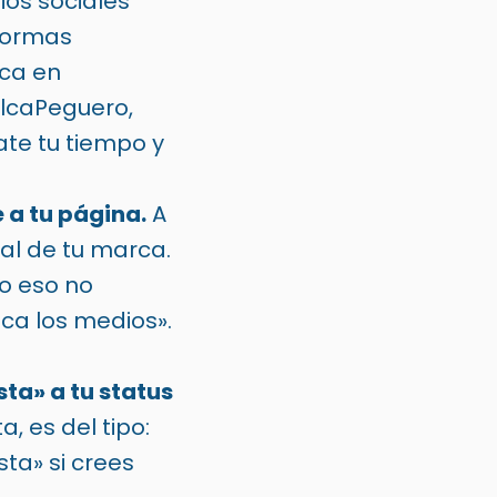
os sociales
 formas
ca en
ilcaPeguero,
ate tu tiempo y
 a tu página.
A
al de tu marca.
ro eso no
fica los medios».
sta» a tu status
, es del tipo:
sta» si crees