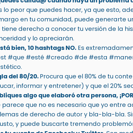
uedes callad@ cuando haya un problema d
s lo peor que puedes hacer, ya que esto, a
margo en tu comunidad, puede generarte una
iene derecho a conocer tu versión de la his
nceridad y lo apreciarán.
stá bien, 10 hashtags NO.
Es extremadamente
post #que #esté #creado #de #esta #mane
stético.
gla del 80/20.
Procura que el 80% de tu cont
ducar, informar y entretener) y que el 20% se
liques algo que elaboró otra persona, ¡PO
parece que no es necesario que yo entre aq
blemas de derecho de autor y bla-bla-bla. 
i justo, y puede buscarte tremendo problemó