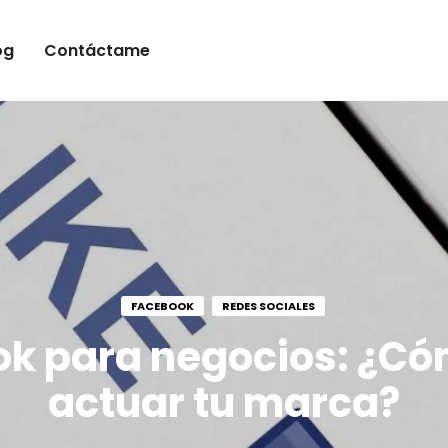
og
Contáctame
FACEBOOK
REDES SOCIALES
k para negocios: ¿C
actuar tu marca?