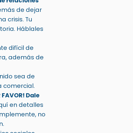
e relaciones
demás de dejar
 crisis. Tu
toria. Háblales
 difícil de
ra, además de
enido sea de
a comercial.
R FAVOR! Dale
uí en detalles
Simplemente, no
n.