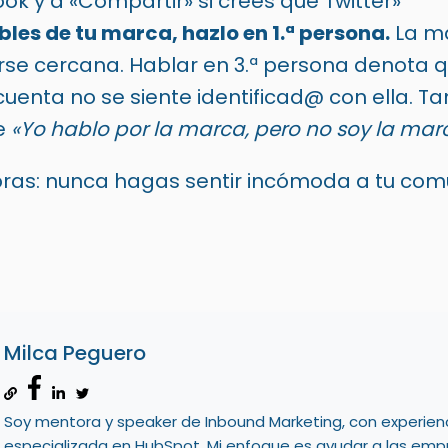
k y a «Compartir» si crees que Twitter»
es de tu marca, hazlo en 1.ª persona.
La m
rse cercana. Hablar en 3.ª persona denota 
uenta no se siente identificad@ con ella. T
e
«Yo hablo por la marca, pero no soy la mar
ras: nunca hagas sentir incómoda a tu com
Milca Peguero
Soy mentora y speaker de Inbound Marketing, con experien
especializada en HubSpot. Mi enfoque es ayudar a las emp