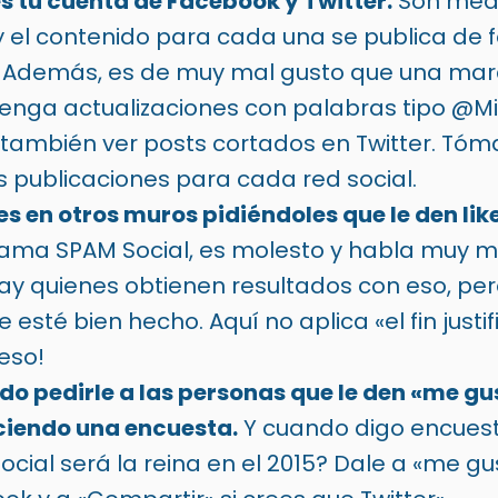
s tu cuenta de Facebook y Twitter.
Son medi
y el contenido para cada una se publica de
. Además, es de muy mal gusto que una mar
enga actualizaciones con palabras tipo @M
también ver posts cortados en Twitter. Tóm
s publicaciones para cada red social.
s en otros muros pidiéndoles que le den like
llama SPAM Social, es molesto y habla muy m
hay quienes obtienen resultados con eso, pe
e esté bien hecho. Aquí no aplica «el fin justi
eso!
ido pedirle a las personas que le den «me gu
aciendo una encuesta.
Y cuando digo encuesta
ocial será la reina en el 2015? Dale a «me gu