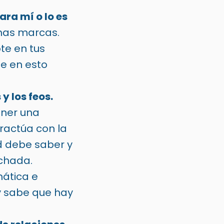
ara mí o lo es
has marcas.
te en tus
se en esto
y los feos.
ener una
ractúa con la
 debe saber y
uchada.
ática e
y sabe que hay