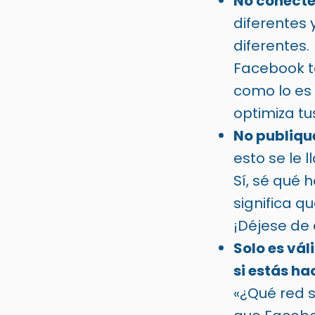
No conecte
diferentes 
diferentes
Facebook t
como lo es 
optimiza tu
No publique
esto se le 
Sí, sé qué 
significa qu
¡Déjese de 
Solo es vál
si estás h
«¿Qué red s