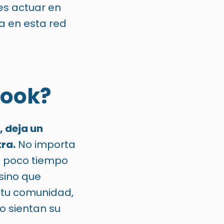
es actuar en
a en esta red
book?
, deja un
ra.
No importa
on poco tiempo
 sino que
 tu comunidad,
o sientan su