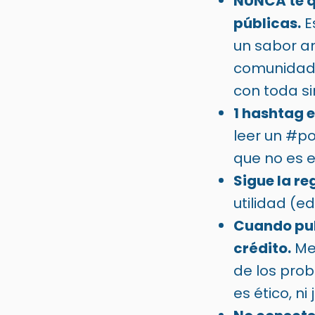
NUNCA te q
públicas.
E
un sabor a
comunidad t
con toda si
1 hashtag e
leer un #
que no es e
Sigue la re
utilidad (e
Cuando pub
crédito.
Me 
de los pro
es ético, n