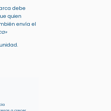
arca debe
que quien
ambién envía el
ca»
unidad.
cia
resas a crecer