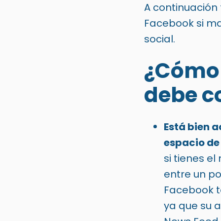
A continuación
Facebook si ma
social.
¿Cómo
debe c
Está bien a
espacio de
si tienes e
entre un po
Facebook t
ya que su a