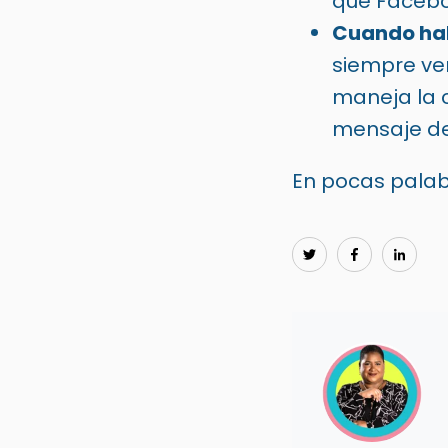
que Faceboo
Cuando habl
siempre ve
maneja la c
mensaje d
En pocas palab