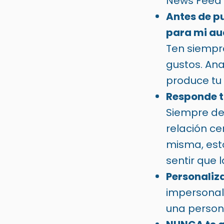
News Feed 
Antes de pu
para mi au
Ten siempr
gustos. Ana
produce tu
Responde to
Siempre deb
relación ce
misma, est
sentir que 
Personaliza
impersonal
una persona