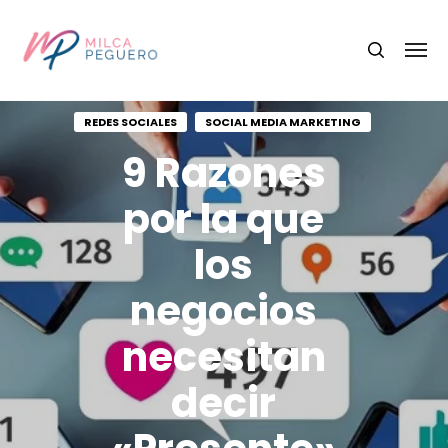
REDES SOCIALES
SOCIAL MEDIA MARKETING
9 Razones
por la que
los
negocios
necesitan
decir