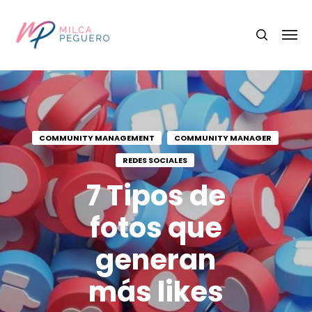
COMMUNITY MANAGEMENT
COMMUNITY MANAGER
REDES SOCIALES
7 Tipos de
fotos que
generan
más likes