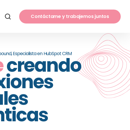
Contáctame y trabajemos juntos
ound, Especialista en
HubSpot CRM
e
creando
xiones
ales
ticas