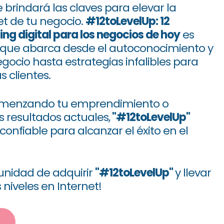
e brindará las claves para elevar la
et de tu negocio.
#12toLevelUp: 12
ng digital para los negocios de hoy
es
que abarca desde el autoconocimiento y
gocio hasta estrategias infalibles para
us clientes.
comenzando tu emprendimiento o
 resultados actuales,
"#12toLevelUp"
onfiable para alcanzar el éxito en el
tunidad de adquirir
"#12toLevelUp"
y llevar
niveles en Internet!