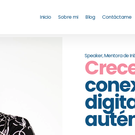
Inicio
Sobre mi
Blog
Contáctame
Speaker, Mentora de Inb
Crec
cone
digit
autén