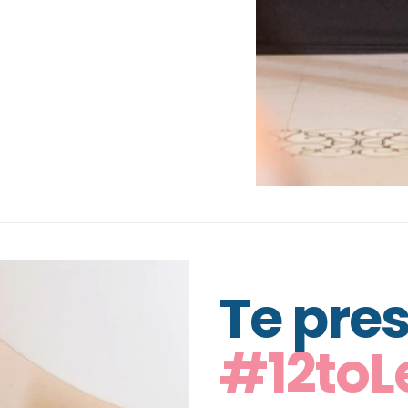
Te pres
#12toL